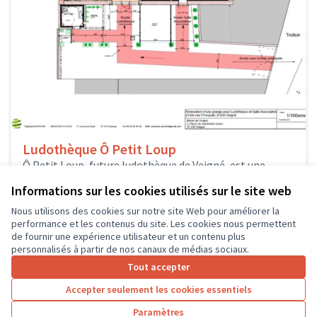
Ludothèque Ô Petit Loup
Ô Petit Loup, future ludothèque de Veigné, est une
association créée par une équipe de bénévoles
Informations sur les cookies utilisés sur le site web
enthousiastes qui veulent proposer...
Solidarité et développement local
Veigné
Nous utilisons des cookies sur notre site Web pour améliorer la
performance et les contenus du site. Les cookies nous permettent
de fournir une expérience utilisateur et un contenu plus
personnalisés à partir de nos canaux de médias sociaux.
Tout accepter
1
2
3
4
Accepter seulement les cookies essentiels
Résultats par page :
50
Paramètres