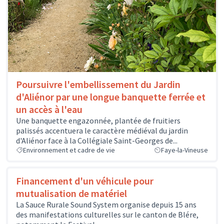
Poursuivre l'embellissement du Jardin
d'Aliénor par une longue banquette ferrée et
un accès à l'eau
Une banquette engazonnée, plantée de fruitiers
palissés accentuera le caractère médiéval du jardin
d'Aliénor face à la Collégiale Saint-Georges de...
Environnement et cadre de vie
Faye-la-Vineuse
Financement d'un véhicule pour
mutualisation de matériel
La Sauce Rurale Sound System organise depuis 15 ans
des manifestations culturelles sur le canton de Blére,