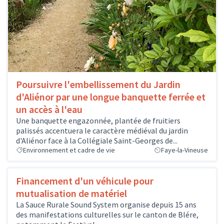
Poursuivre l'embellissement du Jardin
d'Aliénor par une longue banquette ferrée et
un accès à l'eau
Une banquette engazonnée, plantée de fruitiers
palissés accentuera le caractère médiéval du jardin
d'Aliénor face à la Collégiale Saint-Georges de...
Environnement et cadre de vie
Faye-la-Vineuse
Financement d'un véhicule pour
mutualisation de matériel
La Sauce Rurale Sound System organise depuis 15 ans
des manifestations culturelles sur le canton de Blére,