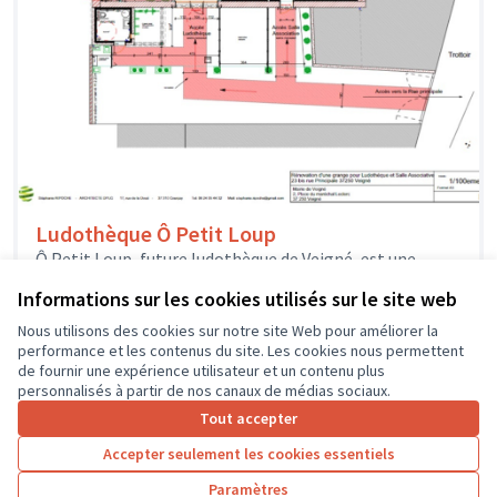
Ludothèque Ô Petit Loup
Ô Petit Loup, future ludothèque de Veigné, est une
association créée par une équipe de bénévoles
Informations sur les cookies utilisés sur le site web
enthousiastes qui veulent proposer...
Solidarité et développement local
Veigné
Nous utilisons des cookies sur notre site Web pour améliorer la
performance et les contenus du site. Les cookies nous permettent
de fournir une expérience utilisateur et un contenu plus
personnalisés à partir de nos canaux de médias sociaux.
Tout accepter
1
2
3
4
Accepter seulement les cookies essentiels
Résultats par page :
25
Paramètres