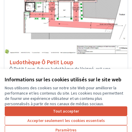
Ludothèque Ô Petit Loup
Ô Petit Loup, future ludothèque de Veigné, est une
association créée par une équipe de bénévoles
Informations sur les cookies utilisés sur le site web
enthousiastes qui veulent proposer...
Solidarité et développement local
Veigné
Nous utilisons des cookies sur notre site Web pour améliorer la
performance et les contenus du site. Les cookies nous permettent
de fournir une expérience utilisateur et un contenu plus
personnalisés à partir de nos canaux de médias sociaux.
Tout accepter
1
2
3
4
Accepter seulement les cookies essentiels
Résultats par page :
100
Paramètres