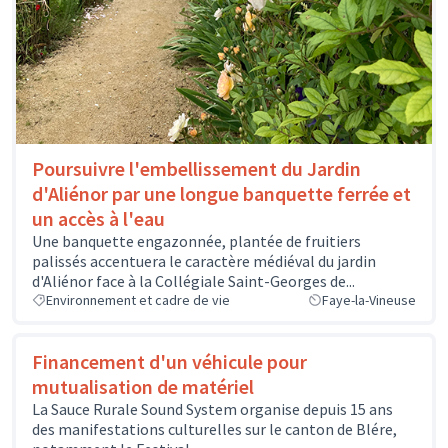
Poursuivre l'embellissement du Jardin
d'Aliénor par une longue banquette ferrée et
un accès à l'eau
Une banquette engazonnée, plantée de fruitiers
palissés accentuera le caractère médiéval du jardin
d'Aliénor face à la Collégiale Saint-Georges de...
Environnement et cadre de vie
Faye-la-Vineuse
Financement d'un véhicule pour
mutualisation de matériel
La Sauce Rurale Sound System organise depuis 15 ans
des manifestations culturelles sur le canton de Blére,