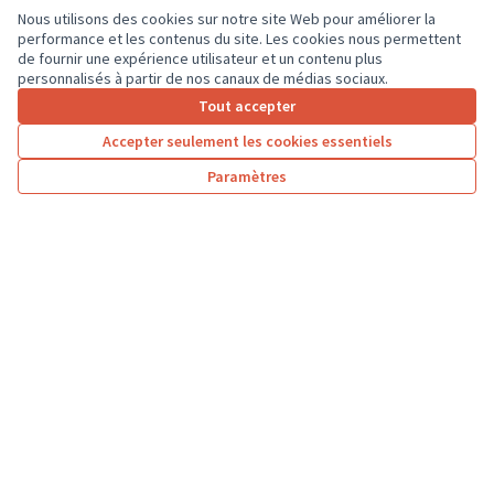
Nous utilisons des cookies sur notre site Web pour améliorer la
performance et les contenus du site. Les cookies nous permettent
de fournir une expérience utilisateur et un contenu plus
personnalisés à partir de nos canaux de médias sociaux.
Tout accepter
1
2
3
4
Accepter seulement les cookies essentiels
Résultats par page :
25
Paramètres