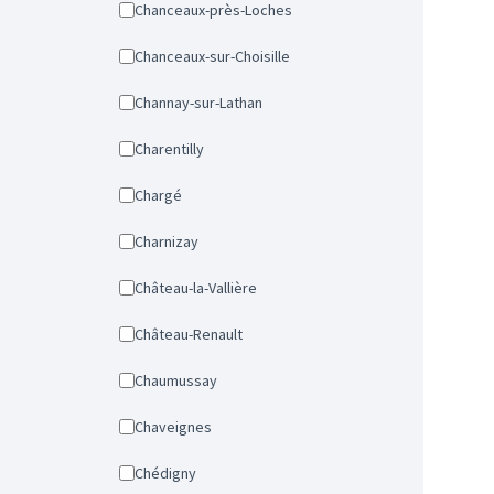
Chanceaux-près-Loches
Chanceaux-sur-Choisille
Channay-sur-Lathan
Charentilly
Chargé
Charnizay
Château-la-Vallière
Château-Renault
Chaumussay
Chaveignes
Chédigny