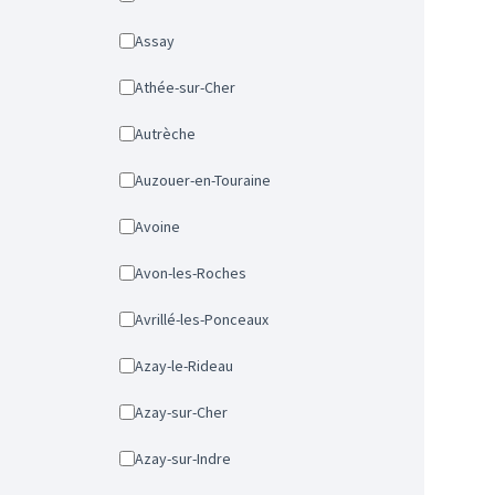
Assay
Athée-sur-Cher
Autrèche
Auzouer-en-Touraine
Avoine
Avon-les-Roches
Avrillé-les-Ponceaux
Azay-le-Rideau
Azay-sur-Cher
Azay-sur-Indre