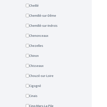
Cheillé
Chemillé-sur-Dême
Chemillé-sur-Indrois
Chenonceaux
Chezelles
Chinon
Chisseaux
Chouzé-sur-Loire
Cigogné
Cinais
Cinq-Mars-La-Pile