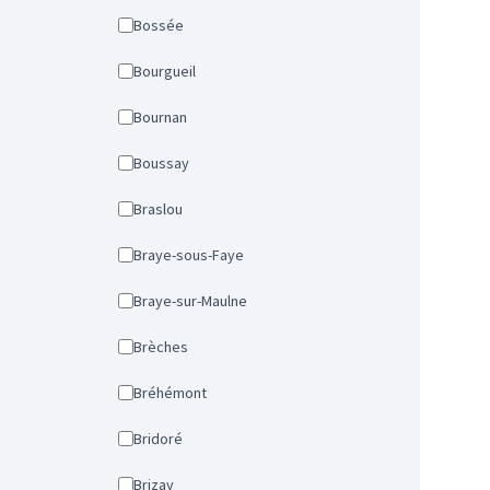
Bossée
Bourgueil
Bournan
Boussay
Braslou
Braye-sous-Faye
Braye-sur-Maulne
Brèches
Bréhémont
Bridoré
Brizay