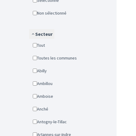
Sélectionné
Non sélectionné
Secteur
Tout
Toutes les communes
Abilly
Ambillou
Amboise
Anché
Antogny-le-Tillac
Artannes-sur-Indre