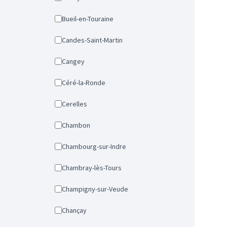
Bueil-en-Touraine
Candes-Saint-Martin
Cangey
Céré-la-Ronde
Cerelles
Chambon
Chambourg-sur-Indre
Chambray-lès-Tours
Champigny-sur-Veude
Chançay