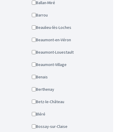
Ballan-Miré
Barrou
Beaulieu-lès-Loches
Beaumont-en-Véron
Beaumont-Louestault
Beaumont-Village
Benais
Berthenay
Betz-le-Château
Bléré
Bossay-sur-Claise