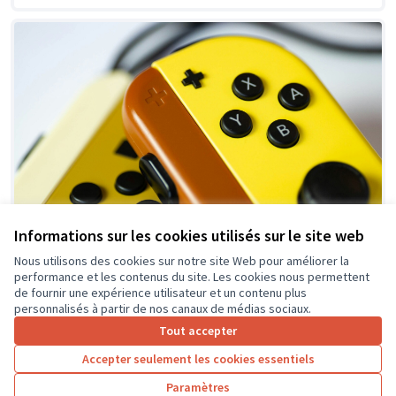
Informations sur les cookies utilisés sur le site web
Nous utilisons des cookies sur notre site Web pour améliorer la
performance et les contenus du site. Les cookies nous permettent
Ludothèque numérique à la micro folie de
de fournir une expérience utilisateur et un contenu plus
Saint-Pierre-des-Corps
personnalisés à partir de nos canaux de médias sociaux.
La proposition de création d'une ludothèque numérique
Tout accepter
équipée d'une console Switch et d'une PS 5 en libre accès
Accepter seulement les cookies essentiels
répond à...
Usages numériques
Saint-Pierre-des-Corps
Paramètres