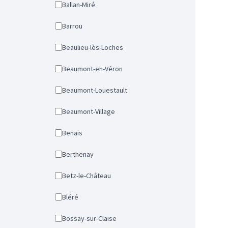
Ballan-Miré
Barrou
Beaulieu-lès-Loches
Beaumont-en-Véron
Beaumont-Louestault
Beaumont-Village
Benais
Berthenay
Betz-le-Château
Bléré
Bossay-sur-Claise