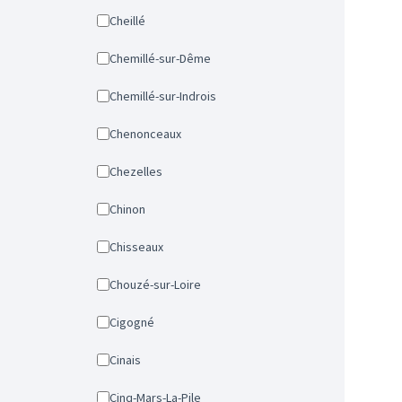
Cheillé
Chemillé-sur-Dême
Chemillé-sur-Indrois
Chenonceaux
Chezelles
Chinon
Chisseaux
Chouzé-sur-Loire
Cigogné
Cinais
Cinq-Mars-La-Pile