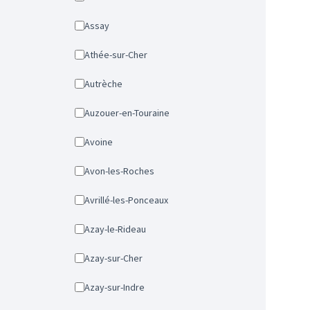
Assay
Athée-sur-Cher
Autrèche
Auzouer-en-Touraine
Avoine
Avon-les-Roches
Avrillé-les-Ponceaux
Azay-le-Rideau
Azay-sur-Cher
Azay-sur-Indre