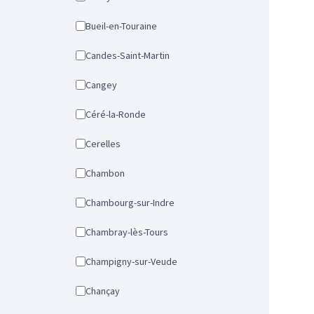
Bueil-en-Touraine
Candes-Saint-Martin
Cangey
Céré-la-Ronde
Cerelles
Chambon
Chambourg-sur-Indre
Chambray-lès-Tours
Champigny-sur-Veude
Chançay