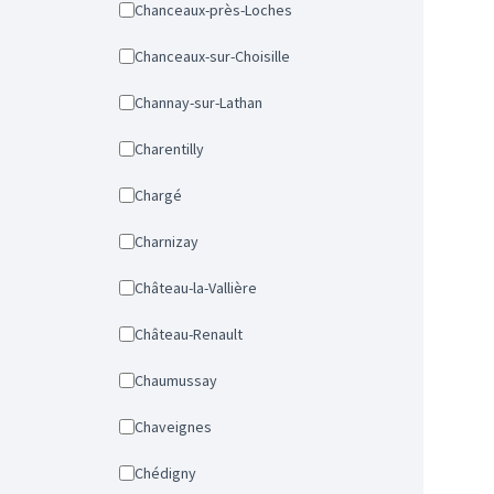
Chanceaux-près-Loches
Chanceaux-sur-Choisille
Channay-sur-Lathan
Charentilly
Chargé
Charnizay
Château-la-Vallière
Château-Renault
Chaumussay
Chaveignes
Chédigny