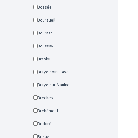
Bossée
Bourgueil
Bournan
Boussay
Braslou
Braye-sous-Faye
Braye-sur-Maulne
Brèches
Bréhémont
Bridoré
Brizay