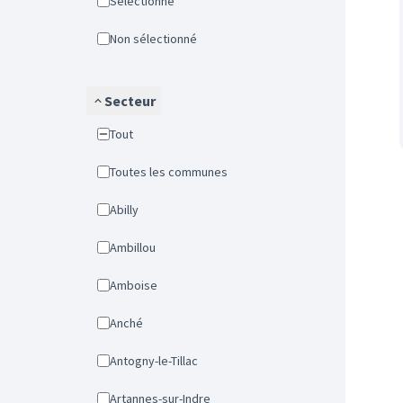
Sélectionné
Non sélectionné
Secteur
Tout
Toutes les communes
Abilly
Ambillou
Amboise
Anché
Antogny-le-Tillac
Artannes-sur-Indre