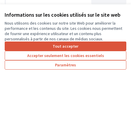
Informations sur les cookies utilisés sur le site web
Amélioration des conditions d'hébergement
Nous utilisons des cookies sur notre site Web pour améliorer la
et équipement cirque
performance et les contenus du site. Les cookies nous permettent
Solidarité et développement local
Chinon
de fournir une expérience utilisateur et un contenu plus
personnalisés à partir de nos canaux de médias sociaux.
18 000 €
Tout accepter
Accepter seulement les cookies essentiels
Paramètres