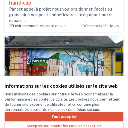
handicap.
Par cet appel à projet nous voulons donner l'accès au
grand air à nos petits bénéficiaires en équipant notre
espace...
Environnement et cadre de vie
Chambray-lès-Tours
Informations sur les cookies utilisés sur le site web
Nous utilisons des cookies sur notre site Web pour améliorer la
performance et les contenus du site. Les cookies nous permettent
de fournir une expérience utilisateur et un contenu plus
Parcours Artistique au Féminin
personnalisés à partir de nos canaux de médias sociaux.
Le projet de Promenade Artistique au Féminin est porté
Tout accepter
par l’Association Les Arts Bran’Choix. Il consiste àcréer
Accepter seulement les cookies essentiels