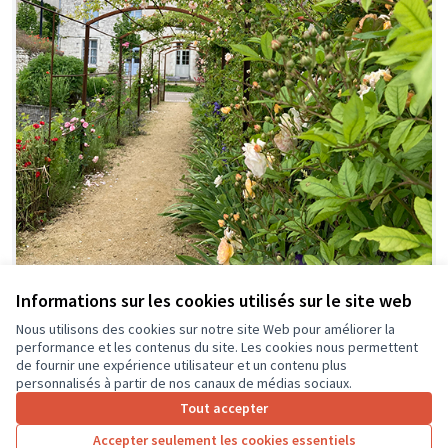
Informations sur les cookies utilisés sur le site web
Nous utilisons des cookies sur notre site Web pour améliorer la
Poursuivre l'embellissement du Jardin
performance et les contenus du site. Les cookies nous permettent
d'Aliénor par une longue banquette ferrée et
de fournir une expérience utilisateur et un contenu plus
un accès à l'eau
personnalisés à partir de nos canaux de médias sociaux.
Une banquette engazonnée, plantée de fruitiers
Tout accepter
palissés accentuera le caractère médiéval du jardin
Accepter seulement les cookies essentiels