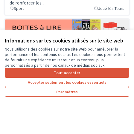
de renforcer les...
Sport
Joué-lès-Tours
Informations sur les cookies utilisés sur le site web
Nous utilisons des cookies sur notre site Web pour améliorer la
performance et les contenus du site. Les cookies nous permettent
de fournir une expérience utilisateur et un contenu plus
4000 LIVRES pour les enfants jocondiens !
personnalisés à partir de nos canaux de médias sociaux.
À chaque saison de l’année 2025, distribution de livres
Tout accepter
pour la Jeunesse dans toutes les Boîtes à Lire. À Joué-
Accepter seulement les cookies essentiels
lès-Tours,...
Solidarité et développement local
Joué-lès-Tours
Paramètres