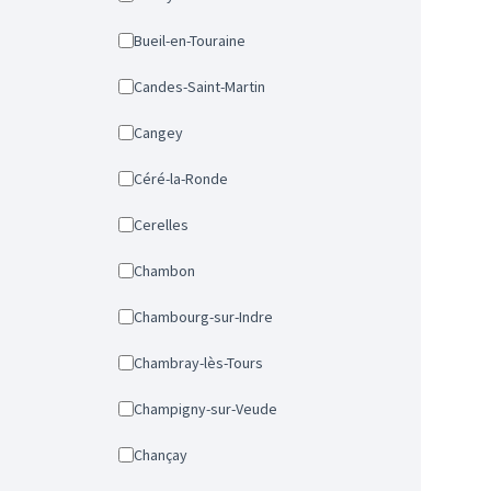
Bueil-en-Touraine
Candes-Saint-Martin
Cangey
Céré-la-Ronde
Cerelles
Chambon
Chambourg-sur-Indre
Chambray-lès-Tours
Champigny-sur-Veude
Chançay