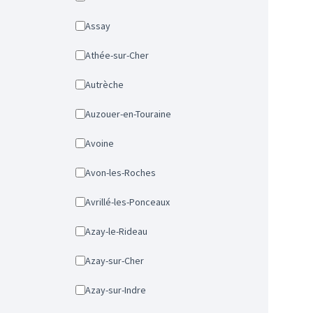
Assay
Athée-sur-Cher
Autrèche
Auzouer-en-Touraine
Avoine
Avon-les-Roches
Avrillé-les-Ponceaux
Azay-le-Rideau
Azay-sur-Cher
Azay-sur-Indre