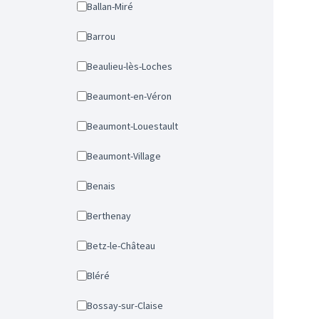
Ballan-Miré
Barrou
Beaulieu-lès-Loches
Beaumont-en-Véron
Beaumont-Louestault
Beaumont-Village
Benais
Berthenay
Betz-le-Château
Bléré
Bossay-sur-Claise