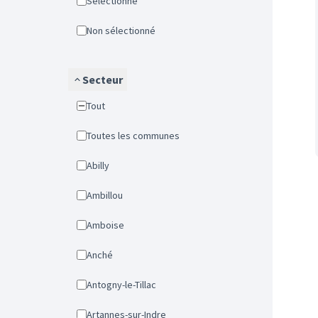
Sélectionné
Non sélectionné
Secteur
Tout
Toutes les communes
Abilly
Ambillou
Amboise
Anché
Antogny-le-Tillac
Artannes-sur-Indre