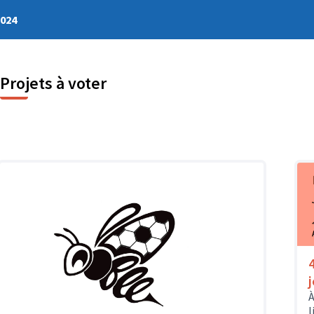
2024
Projets à voter
À
l