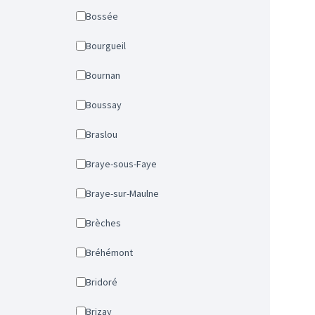
Bossée
Bourgueil
Bournan
Boussay
Braslou
Braye-sous-Faye
Braye-sur-Maulne
Brèches
Bréhémont
Bridoré
Brizay