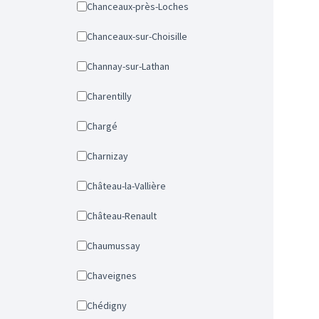
Chanceaux-près-Loches
Chanceaux-sur-Choisille
Channay-sur-Lathan
Charentilly
Chargé
Charnizay
Château-la-Vallière
Château-Renault
Chaumussay
Chaveignes
Chédigny