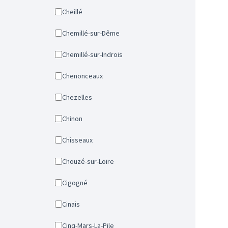
Cheillé
Chemillé-sur-Dême
Chemillé-sur-Indrois
Chenonceaux
Chezelles
Chinon
Chisseaux
Chouzé-sur-Loire
Cigogné
Cinais
Cinq-Mars-La-Pile