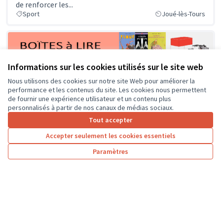
de renforcer les...
Sport
Joué-lès-Tours
Informations sur les cookies utilisés sur le site web
Nous utilisons des cookies sur notre site Web pour améliorer la
performance et les contenus du site. Les cookies nous permettent
de fournir une expérience utilisateur et un contenu plus
4000 LIVRES pour les enfants jocondiens !
personnalisés à partir de nos canaux de médias sociaux.
À chaque saison de l’année 2025, distribution de livres
Tout accepter
pour la Jeunesse dans toutes les Boîtes à Lire. À Joué-
Accepter seulement les cookies essentiels
lès-Tours,...
Solidarité et développement local
Joué-lès-Tours
Paramètres