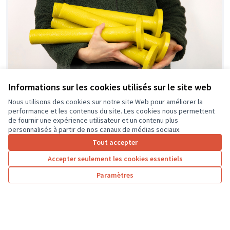
Informations sur les cookies utilisés sur le site web
Nous utilisons des cookies sur notre site Web pour améliorer la
performance et les contenus du site. Les cookies nous permettent
Innover pour recycler plus de plastique en
de fournir une expérience utilisateur et un contenu plus
circuit court !
personnalisés à partir de nos canaux de médias sociaux.
Savez-vous que 80% des objets plastiques produits par
Tout accepter
l'homme n'ont été ni recyclés ni incinérés, et que ce
Accepter seulement les cookies essentiels
matériau met...
Environnement et cadre de vie
Mettray
Paramètres