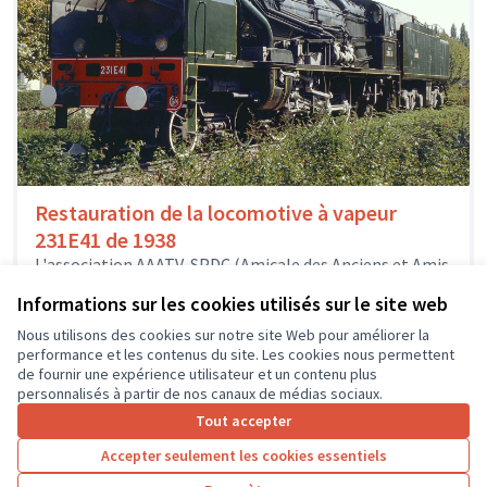
Restauration de la locomotive à vapeur
231E41 de 1938
L'association AAATV-SPDC (Amicale des Anciens et Amis
de la Traction à Vapeur - Saint-Pierre-des-Corps)
Informations sur les cookies utilisés sur le site web
restaure la célèbre locomotive à vapeur...
Culture et patrimoine
Saint-Pierre-des-Corps
Nous utilisons des cookies sur notre site Web pour améliorer la
performance et les contenus du site. Les cookies nous permettent
de fournir une expérience utilisateur et un contenu plus
personnalisés à partir de nos canaux de médias sociaux.
Tout accepter
1
2
3
4
Accepter seulement les cookies essentiels
Résultats par page :
25