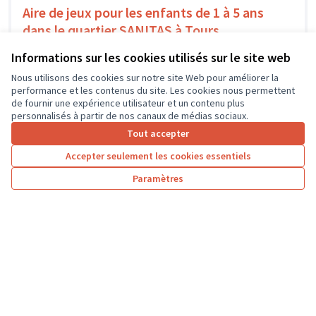
Aire de jeux pour les enfants de 1 à 5 ans
dans le quartier SANITAS à Tours
Les parents des jeunes enfants de 1 à 5 ans du Sanitas ne
Informations sur les cookies utilisés sur le site web
possèdent pas suffisamment de petit lieu en...
Environnement et cadre de vie
Tours
Nous utilisons des cookies sur notre site Web pour améliorer la
performance et les contenus du site. Les cookies nous permettent
de fournir une expérience utilisateur et un contenu plus
personnalisés à partir de nos canaux de médias sociaux.
Tout accepter
1
2
3
4
Accepter seulement les cookies essentiels
Résultats par page :
100
Paramètres