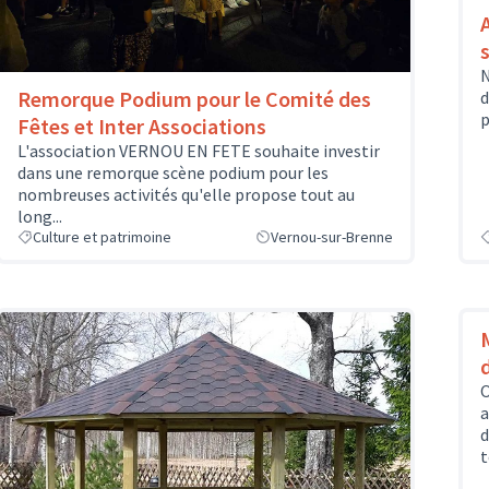
N
Remorque Podium pour le Comité des
d
p
Fêtes et Inter Associations
L'association VERNOU EN FETE souhaite investir
dans une remorque scène podium pour les
nombreuses activités qu'elle propose tout au
long...
Culture et patrimoine
Vernou-sur-Brenne
O
a
d
t