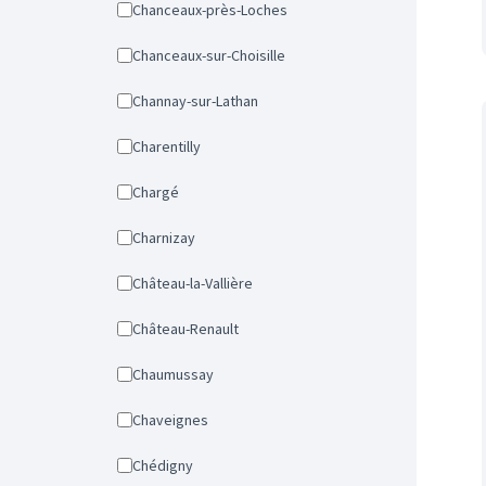
Chanceaux-près-Loches
Chanceaux-sur-Choisille
Channay-sur-Lathan
Charentilly
Chargé
Charnizay
Château-la-Vallière
Château-Renault
Chaumussay
Chaveignes
Chédigny