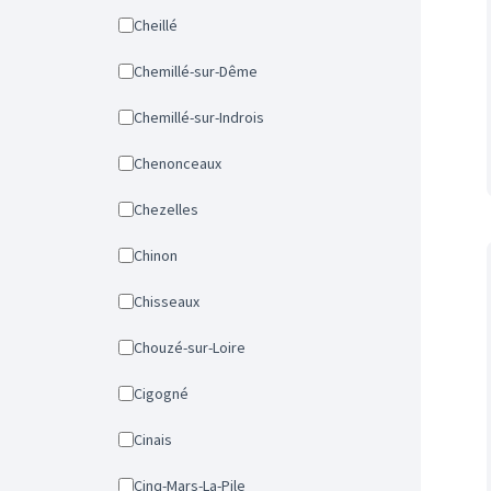
Cheillé
Chemillé-sur-Dême
Chemillé-sur-Indrois
Chenonceaux
Chezelles
Chinon
Chisseaux
Chouzé-sur-Loire
Cigogné
Cinais
Cinq-Mars-La-Pile