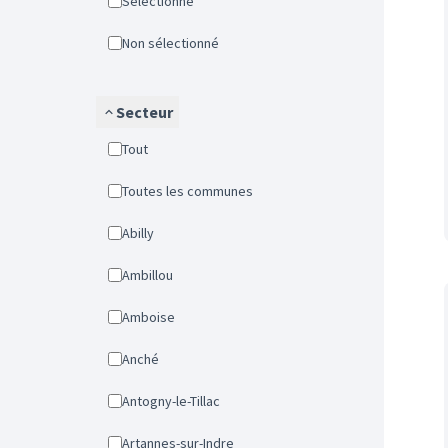
Sélectionné
Non sélectionné
Secteur
Tout
Toutes les communes
Abilly
Ambillou
Amboise
Anché
Antogny-le-Tillac
Artannes-sur-Indre