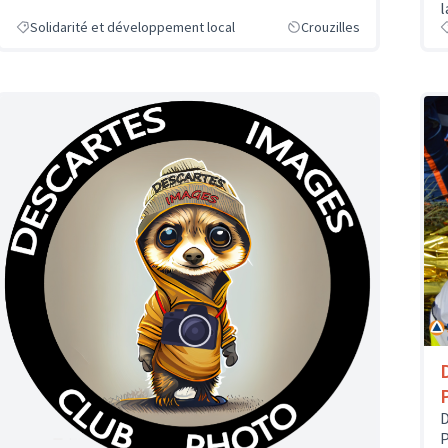
l
Solidarité et développement local
Crouzilles
D
P