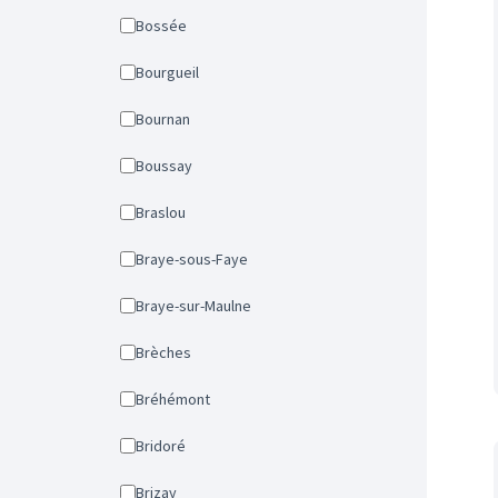
Bossée
Bourgueil
Bournan
Boussay
Braslou
Braye-sous-Faye
Braye-sur-Maulne
Brèches
Bréhémont
Bridoré
Brizay