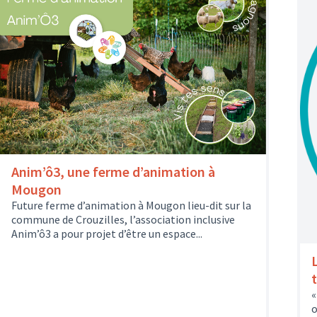
Anim’ô3, une ferme d’animation à
Mougon
Future ferme d’animation à Mougon lieu-dit sur la
commune de Crouzilles, l’association inclusive
Anim’ô3 a pour projet d’être un espace...
L
t
«
o