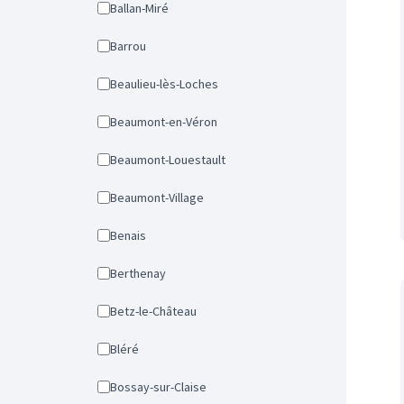
Ballan-Miré
Barrou
Beaulieu-lès-Loches
Beaumont-en-Véron
Beaumont-Louestault
Beaumont-Village
Benais
Berthenay
Betz-le-Château
Bléré
Bossay-sur-Claise