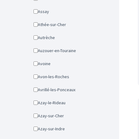
Assay
Athée-sur-Cher
Autrèche
Auzouer-en-Touraine
Avoine
Avon-les-Roches
Avrillé-les-Ponceaux
Azay-le-Rideau
Azay-sur-Cher
Azay-sur-Indre