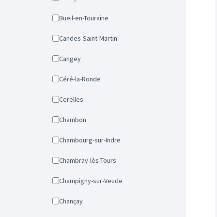
Bueil-en-Touraine
Candes-Saint-Martin
Cangey
Céré-la-Ronde
Cerelles
Chambon
Chambourg-sur-Indre
Chambray-lès-Tours
Champigny-sur-Veude
Chançay