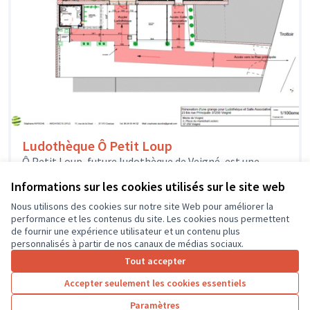
Ludothèque Ô Petit Loup
Ô Petit Loup, future ludothèque de Veigné, est une
association créée par une équipe de bénévoles
Informations sur les cookies utilisés sur le site web
enthousiastes qui veulent proposer...
Solidarité et développement local
Veigné
Nous utilisons des cookies sur notre site Web pour améliorer la
performance et les contenus du site. Les cookies nous permettent
de fournir une expérience utilisateur et un contenu plus
personnalisés à partir de nos canaux de médias sociaux.
Tout accepter
1
2
3
4
Accepter seulement les cookies essentiels
Résultats par page :
25
Paramètres