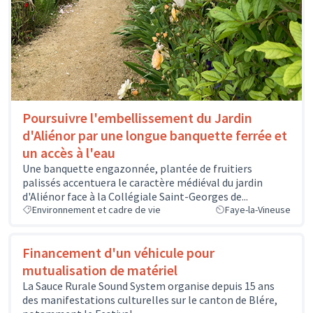
Poursuivre l'embellissement du Jardin
d'Aliénor par une longue banquette ferrée et
un accès à l'eau
Une banquette engazonnée, plantée de fruitiers
palissés accentuera le caractère médiéval du jardin
d'Aliénor face à la Collégiale Saint-Georges de...
Environnement et cadre de vie
Faye-la-Vineuse
Financement d'un véhicule pour
mutualisation de matériel
La Sauce Rurale Sound System organise depuis 15 ans
des manifestations culturelles sur le canton de Blére,