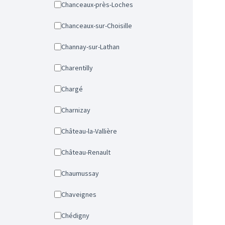
Chanceaux-près-Loches
Chanceaux-sur-Choisille
Channay-sur-Lathan
Charentilly
Chargé
Charnizay
Château-la-Vallière
Château-Renault
Chaumussay
Chaveignes
Chédigny