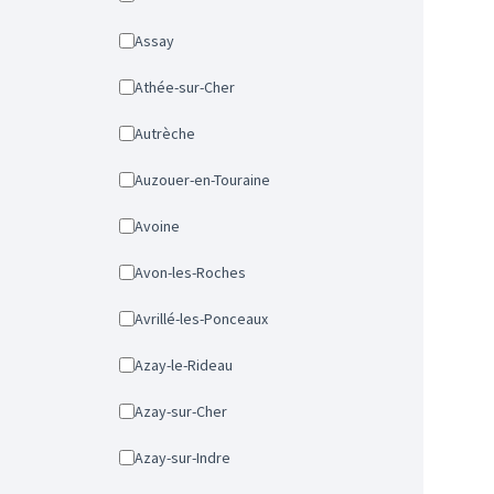
Assay
Athée-sur-Cher
Autrèche
Auzouer-en-Touraine
Avoine
Avon-les-Roches
Avrillé-les-Ponceaux
Azay-le-Rideau
Azay-sur-Cher
Azay-sur-Indre