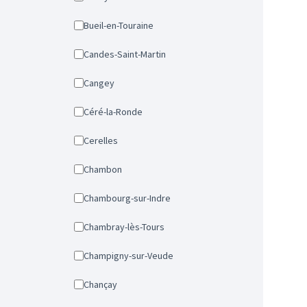
Bueil-en-Touraine
Candes-Saint-Martin
Cangey
Céré-la-Ronde
Cerelles
Chambon
Chambourg-sur-Indre
Chambray-lès-Tours
Champigny-sur-Veude
Chançay