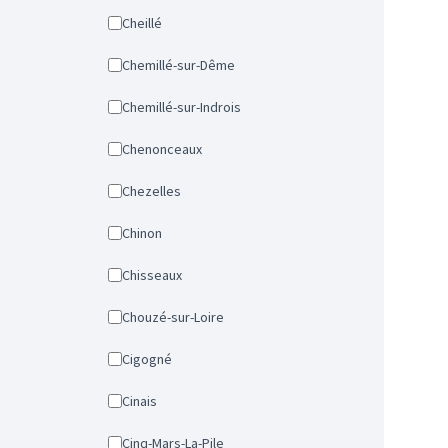
Cheillé
Chemillé-sur-Dême
Chemillé-sur-Indrois
Chenonceaux
Chezelles
Chinon
Chisseaux
Chouzé-sur-Loire
Cigogné
Cinais
Cinq-Mars-La-Pile