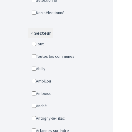
Sélectionné
Non sélectionné
Secteur
Tout
Toutes les communes
Abilly
Ambillou
Amboise
Anché
Antogny-le-Tillac
Artannes-sur-Indre