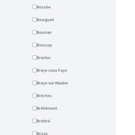
Bossée
Bourgueil
Bournan
Boussay
Braslou
Braye-sous-Faye
Braye-sur-Maulne
Brèches
Bréhémont
Bridoré
Brizay