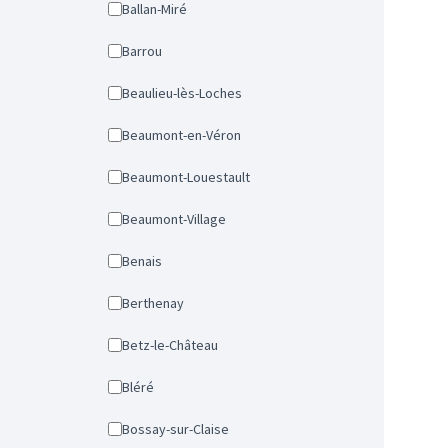
Ballan-Miré
Barrou
Beaulieu-lès-Loches
Beaumont-en-Véron
Beaumont-Louestault
Beaumont-Village
Benais
Berthenay
Betz-le-Château
Bléré
Bossay-sur-Claise