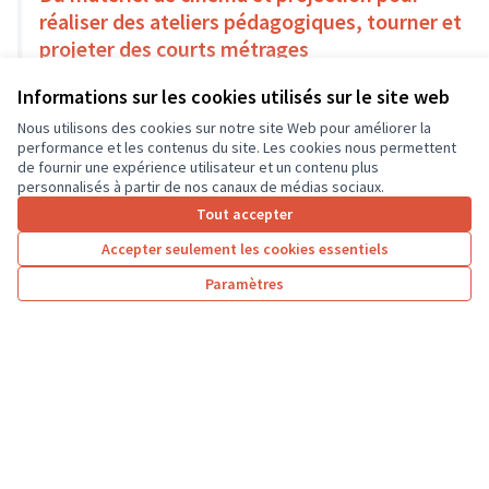
réaliser des ateliers pédagogiques, tourner et
projeter des courts métrages
Culture et patrimoine
Informations sur les cookies utilisés sur le site web
18 000 €
Nous utilisons des cookies sur notre site Web pour améliorer la
performance et les contenus du site. Les cookies nous permettent
de fournir une expérience utilisateur et un contenu plus
personnalisés à partir de nos canaux de médias sociaux.
Tout accepter
1
2
3
4
Accepter seulement les cookies essentiels
Résultats par page :
25
Paramètres