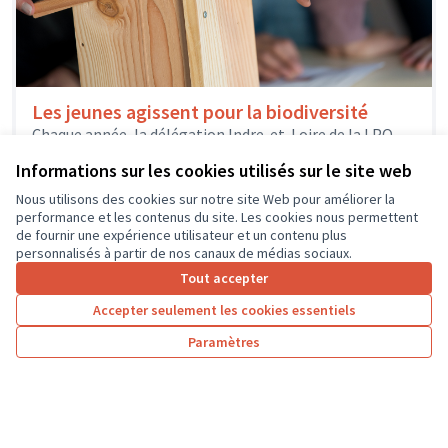
Les jeunes agissent pour la biodiversité
Chaque année, la délégation Indre-et-Loire de la LPO
Centre-Val de Loire accompagne les acteurs du
Informations sur les cookies utilisés sur le site web
territoire, privés comme publics, dans...
Environnement et cadre de vie
Nous utilisons des cookies sur notre site Web pour améliorer la
performance et les contenus du site. Les cookies nous permettent
de fournir une expérience utilisateur et un contenu plus
personnalisés à partir de nos canaux de médias sociaux.
Tout accepter
1
2
3
4
Accepter seulement les cookies essentiels
Résultats par page :
25
Paramètres