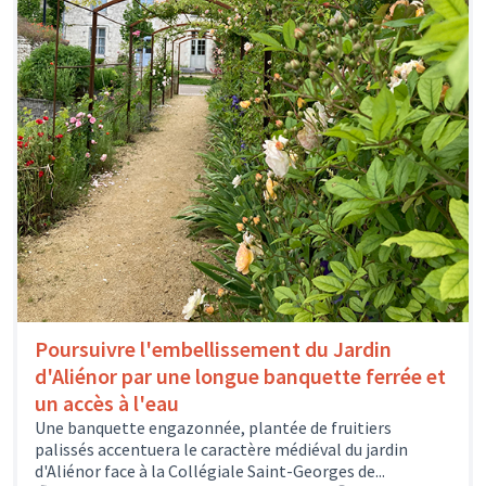
Poursuivre l'embellissement du Jardin
d'Aliénor par une longue banquette ferrée et
un accès à l'eau
Une banquette engazonnée, plantée de fruitiers
palissés accentuera le caractère médiéval du jardin
d'Aliénor face à la Collégiale Saint-Georges de...