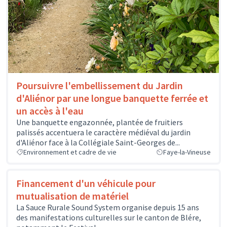
Poursuivre l'embellissement du Jardin
d'Aliénor par une longue banquette ferrée et
un accès à l'eau
Une banquette engazonnée, plantée de fruitiers
palissés accentuera le caractère médiéval du jardin
d'Aliénor face à la Collégiale Saint-Georges de...
Environnement et cadre de vie
Faye-la-Vineuse
Financement d'un véhicule pour
mutualisation de matériel
La Sauce Rurale Sound System organise depuis 15 ans
des manifestations culturelles sur le canton de Blére,