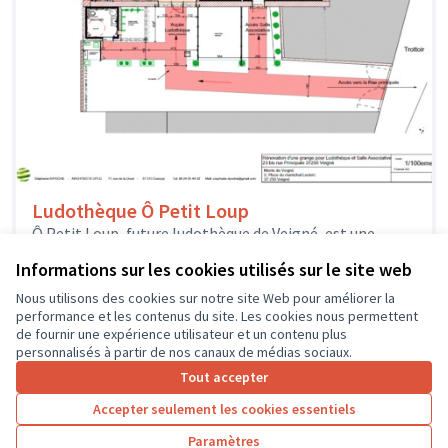
Ludothèque Ô Petit Loup
Ô Petit Loup, future ludothèque de Veigné, est une
association créée par une équipe de bénévoles
Informations sur les cookies utilisés sur le site web
enthousiastes qui veulent proposer...
Solidarité et développement local
Veigné
Nous utilisons des cookies sur notre site Web pour améliorer la
performance et les contenus du site. Les cookies nous permettent
de fournir une expérience utilisateur et un contenu plus
personnalisés à partir de nos canaux de médias sociaux.
Tout accepter
1
2
3
4
Accepter seulement les cookies essentiels
Résultats par page :
25
Paramètres