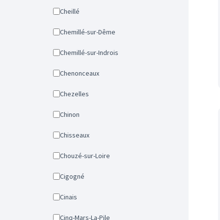
Cheillé
Chemillé-sur-Dême
Chemillé-sur-Indrois
Chenonceaux
Chezelles
Chinon
Chisseaux
Chouzé-sur-Loire
Cigogné
Cinais
Cinq-Mars-La-Pile