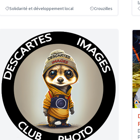
l
Solidarité et développement local
Crouzilles
D
P