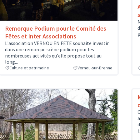
N
Remorque Podium pour le Comité des
d
p
Fêtes et Inter Associations
L'association VERNOU EN FETE souhaite investir
dans une remorque scène podium pour les
nombreuses activités qu'elle propose tout au
long...
Culture et patrimoine
Vernou-sur-Brenne
O
a
d
t