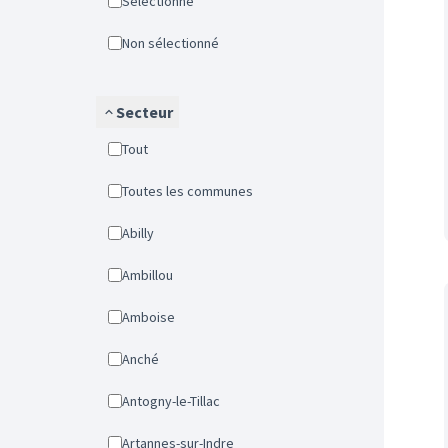
Sélectionné
Non sélectionné
Secteur
Tout
Toutes les communes
Abilly
Ambillou
Amboise
Anché
Antogny-le-Tillac
Artannes-sur-Indre