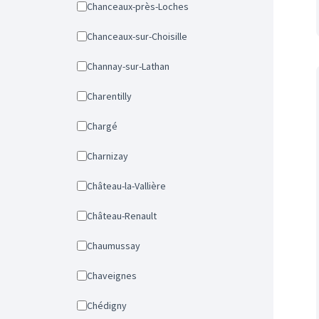
Chanceaux-près-Loches
Chanceaux-sur-Choisille
Channay-sur-Lathan
Charentilly
Chargé
Charnizay
Château-la-Vallière
Château-Renault
Chaumussay
Chaveignes
Chédigny