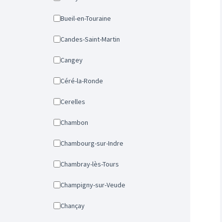
Bueil-en-Touraine
Candes-Saint-Martin
Cangey
Céré-la-Ronde
Cerelles
Chambon
Chambourg-sur-Indre
Chambray-lès-Tours
Champigny-sur-Veude
Chançay