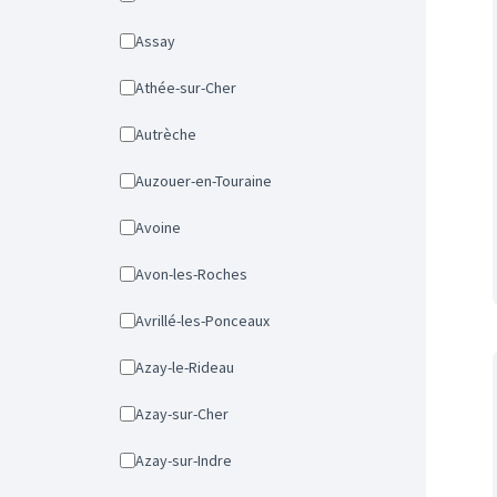
Assay
Athée-sur-Cher
Autrèche
Auzouer-en-Touraine
Avoine
Avon-les-Roches
Avrillé-les-Ponceaux
Azay-le-Rideau
Azay-sur-Cher
Azay-sur-Indre