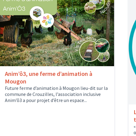
Anim’ô3, une ferme d’animation à
Mougon
Future ferme d’animation à Mougon lieu-dit sur la
commune de Crouzilles, l’association inclusive
Anim’ô3 a pour projet d’être un espace...
L
t
«
o