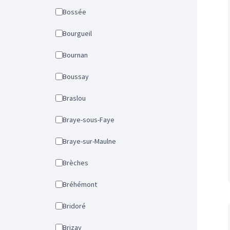
Bossée
Bourgueil
Bournan
Boussay
Braslou
Braye-sous-Faye
Braye-sur-Maulne
Brèches
Bréhémont
Bridoré
Brizay