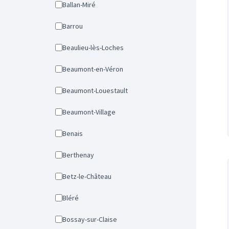
Ballan-Miré
Barrou
Beaulieu-lès-Loches
Beaumont-en-Véron
Beaumont-Louestault
Beaumont-Village
Benais
Berthenay
Betz-le-Château
Bléré
Bossay-sur-Claise