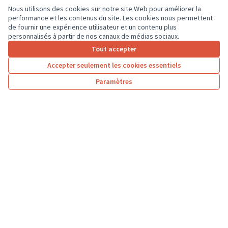
Nous utilisons des cookies sur notre site Web pour améliorer la
performance et les contenus du site. Les cookies nous permettent
de fournir une expérience utilisateur et un contenu plus
personnalisés à partir de nos canaux de médias sociaux.
Tout accepter
1
2
3
4
Accepter seulement les cookies essentiels
Résultats par page :
25
Paramètres