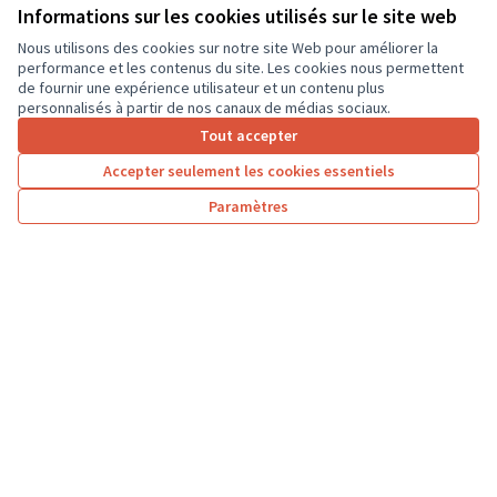
Informations sur les cookies utilisés sur le site web
Compétiteurs et 6...
Sport
Château-la-Vallière
Nous utilisons des cookies sur notre site Web pour améliorer la
performance et les contenus du site. Les cookies nous permettent
de fournir une expérience utilisateur et un contenu plus
personnalisés à partir de nos canaux de médias sociaux.
Tout accepter
1
2
3
4
Accepter seulement les cookies essentiels
Résultats par page :
25
Paramètres