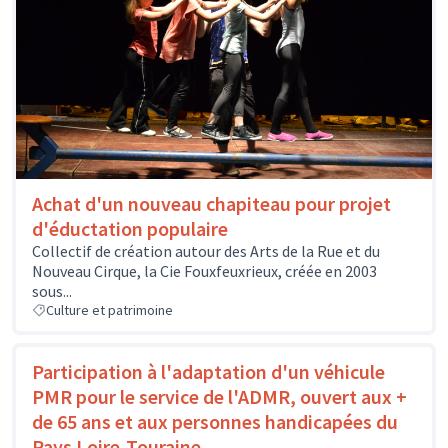
Achat d'un nouveau chapiteau pour projet
d'éductation populaire
Collectif de création autour des Arts de la Rue et du
Nouveau Cirque, la Cie Fouxfeuxrieux, créée en 2003
sous...
Culture et patrimoine
Participation à l'adaptation d'un véhicule
PMR pour le service de l'ADMR, ouvert aux +
de 65 ans et aux personnes handicapées du
Pays Loire-Touraine.