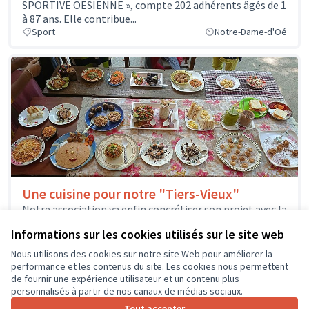
SPORTIVE OESIENNE », compte 202 adhérents âgés de 1
à 87 ans. Elle contribue...
Sport
Notre-Dame-d'Oé
Une cuisine pour notre "Tiers-Vieux"
Notre association va enfin concrétiser son projet avec la
construction d'un béguinage solidaire dans le centre
Informations sur les cookies utilisés sur le site web
bourg de Bléré. Faire...
Solidarité et développement local
Bléré
Nous utilisons des cookies sur notre site Web pour améliorer la
performance et les contenus du site. Les cookies nous permettent
de fournir une expérience utilisateur et un contenu plus
personnalisés à partir de nos canaux de médias sociaux.
Tout accepter