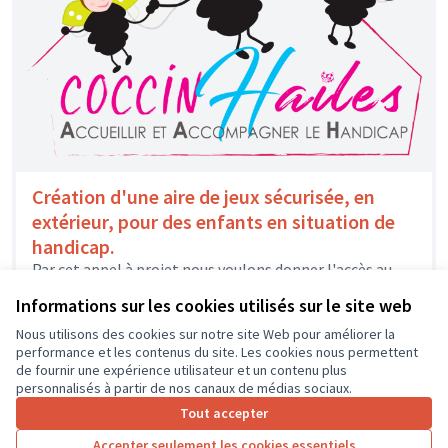
Création d'une aire de jeux sécurisée, en
extérieur, pour des enfants en situation de
handicap.
Par cet appel à projet nous voulons donner l'accès au
grand air à nos petits bénéficiaires en équipant notre
Informations sur les cookies utilisés sur le site web
espace...
Environnement et cadre de vie
Chambray-lès-Tours
Nous utilisons des cookies sur notre site Web pour améliorer la
performance et les contenus du site. Les cookies nous permettent
de fournir une expérience utilisateur et un contenu plus
personnalisés à partir de nos canaux de médias sociaux.
Tout accepter
1
2
3
4
Accepter seulement les cookies essentiels