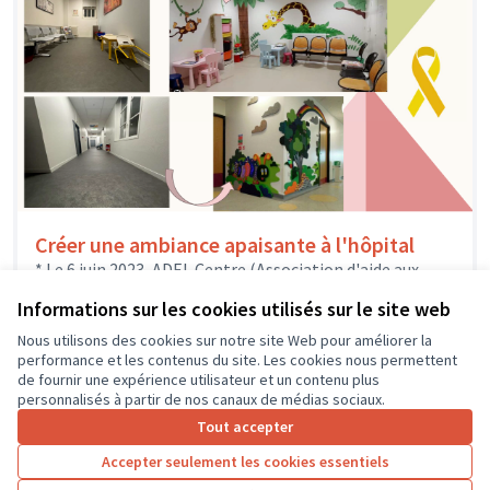
Créer une ambiance apaisante à l'hôpital
* Le 6 juin 2023, ADEL Centre (Association d'aide aux
enfants atteints de leucémie ou cancer à l'hôpital
Informations sur les cookies utilisés sur le site web
Clocheville) était...
Solidarité et développement local
Nous utilisons des cookies sur notre site Web pour améliorer la
performance et les contenus du site. Les cookies nous permettent
de fournir une expérience utilisateur et un contenu plus
personnalisés à partir de nos canaux de médias sociaux.
Tout accepter
1
2
3
4
Accepter seulement les cookies essentiels
Résultats par page :
50