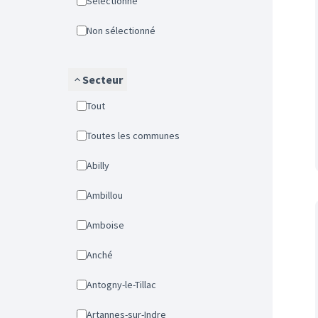
Sélectionné
Non sélectionné
Secteur
Tout
Toutes les communes
Abilly
Ambillou
Amboise
Anché
Antogny-le-Tillac
Artannes-sur-Indre