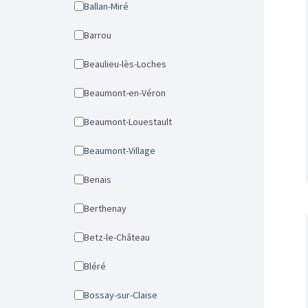
Ballan-Miré
Barrou
Beaulieu-lès-Loches
Beaumont-en-Véron
Beaumont-Louestault
Beaumont-Village
Benais
Berthenay
Betz-le-Château
Bléré
Bossay-sur-Claise