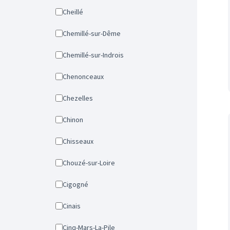
Cheillé
Chemillé-sur-Dême
Chemillé-sur-Indrois
Chenonceaux
Chezelles
Chinon
Chisseaux
Chouzé-sur-Loire
Cigogné
Cinais
Cinq-Mars-La-Pile