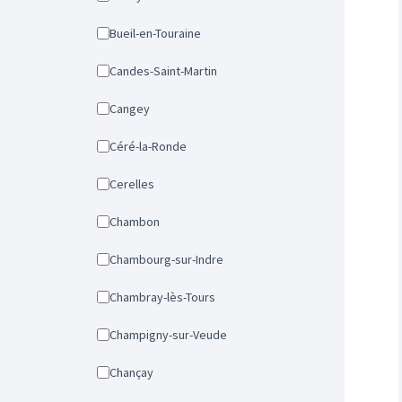
Bueil-en-Touraine
Candes-Saint-Martin
Cangey
Céré-la-Ronde
Cerelles
Chambon
Chambourg-sur-Indre
Chambray-lès-Tours
Champigny-sur-Veude
Chançay