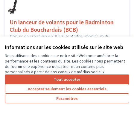
Un lanceur de volants pour le Badminton
Club du Bouchardais (BCB)
Depuis sa création en 2013, le Badminton Club du
Bouchardais est affilié à la Fédération Française de
Informations sur les cookies utilisés sur le site web
Badminton et propose...
Sport
L'île-Bouchard
Nous utilisons des cookies sur notre site Web pour améliorer la
performance et les contenus du site. Les cookies nous permettent
de fournir une expérience utilisateur et un contenu plus
personnalisés à partir de nos canaux de médias sociaux.
Tout accepter
1
2
3
4
Accepter seulement les cookies essentiels
Résultats par page :
50
Paramètres