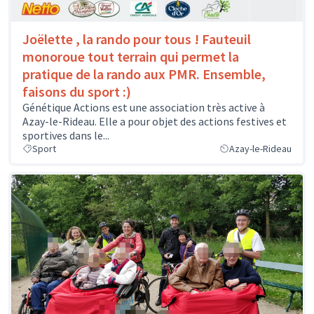
Joëlette , la rando pour tous ! Fauteuil
monoroue tout terrain qui permet la
pratique de la rando aux PMR. Ensemble,
faisons du sport :)
Génétique Actions est une association très active à
Azay-le-Rideau. Elle a pour objet des actions festives et
sportives dans le...
Sport
Azay-le-Rideau