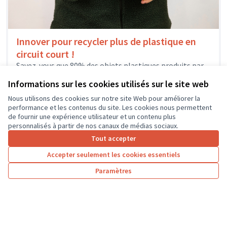
Innover pour recycler plus de plastique en
circuit court !
Savez-vous que 80% des objets plastiques produits par
l'homme n'ont été ni recyclés ni incinérés, et que ce
Informations sur les cookies utilisés sur le site web
matériau met...
Environnement et cadre de vie
Mettray
Nous utilisons des cookies sur notre site Web pour améliorer la
performance et les contenus du site. Les cookies nous permettent
de fournir une expérience utilisateur et un contenu plus
personnalisés à partir de nos canaux de médias sociaux.
Tout accepter
1
2
3
4
Accepter seulement les cookies essentiels
Résultats par page :
100
Paramètres