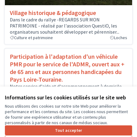
Village historique & pédagogique
Dans le cadre du rallye -REGARDS SUR MON
PATRIMOINE - réalisé par l'association QuestiO, les
organisateurs souhaitent développer et pérenniser...
Culture et patrimoine
Loches
Participation à l'adaptation d'un véhicule
PMR pour le service de l'ADMR, ouvert aux +
de 65 ans et aux personnes handicapées du
Pays Loire-Touraine.
Notre service d'aide et d'accompagnement à domicile
existe depuis 40 ans et s'adresse en particulier, aux
Informations sur les cookies utilisés sur le site web
personnes âgées et aux...
Solidarité et développement local
Amboise
Nous utilisons des cookies sur notre site Web pour améliorer la
performance et les contenus du site. Les cookies nous permettent
de fournir une expérience utilisateur et un contenu plus
personnalisés à partir de nos canaux de médias sociaux.
Tout accepter
1
2
3
4