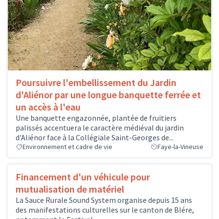
Poursuivre l'embellissement du Jardin
d'Aliénor par une longue banquette ferrée et
un accès à l'eau
Une banquette engazonnée, plantée de fruitiers
palissés accentuera le caractère médiéval du jardin
d'Aliénor face à la Collégiale Saint-Georges de...
Environnement et cadre de vie
Faye-la-Vineuse
Financement d'un véhicule pour
mutualisation de matériel
La Sauce Rurale Sound System organise depuis 15 ans
des manifestations culturelles sur le canton de Blére,