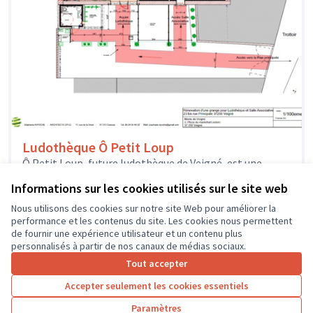
Ludothèque Ô Petit Loup
Ô Petit Loup, future ludothèque de Veigné, est une
association créée par une équipe de bénévoles
Informations sur les cookies utilisés sur le site web
enthousiastes qui veulent proposer...
Solidarité et développement local
Veigné
Nous utilisons des cookies sur notre site Web pour améliorer la
performance et les contenus du site. Les cookies nous permettent
de fournir une expérience utilisateur et un contenu plus
personnalisés à partir de nos canaux de médias sociaux.
Tout accepter
1
2
3
4
Accepter seulement les cookies essentiels
Résultats par page :
50
Paramètres