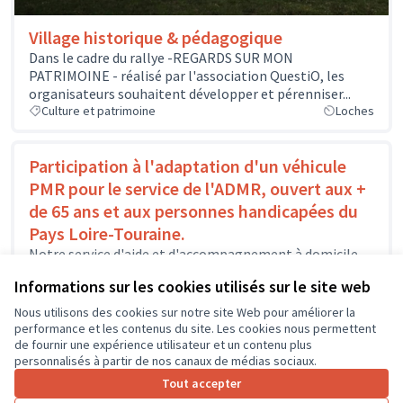
Village historique & pédagogique
Dans le cadre du rallye -REGARDS SUR MON
PATRIMOINE - réalisé par l'association QuestiO, les
organisateurs souhaitent développer et pérenniser...
Culture et patrimoine
Loches
Participation à l'adaptation d'un véhicule
PMR pour le service de l'ADMR, ouvert aux +
de 65 ans et aux personnes handicapées du
Pays Loire-Touraine.
Notre service d'aide et d'accompagnement à domicile
existe depuis 40 ans et s'adresse en particulier, aux
Informations sur les cookies utilisés sur le site web
personnes âgées et aux...
Solidarité et développement local
Amboise
Nous utilisons des cookies sur notre site Web pour améliorer la
performance et les contenus du site. Les cookies nous permettent
de fournir une expérience utilisateur et un contenu plus
personnalisés à partir de nos canaux de médias sociaux.
Tout accepter
1
2
3
4