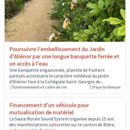
Poursuivre l'embellissement du Jardin
d'Aliénor par une longue banquette ferrée et
un accès à l'eau
Une banquette engazonnée, plantée de fruitiers
palissés accentuera le caractère médiéval du jardin
d'Aliénor face à la Collégiale Saint-Georges de...
Environnement et cadre de vie
Faye-la-Vineuse
Financement d'un véhicule pour
mutualisation de matériel
La Sauce Rurale Sound System organise depuis 15 ans
des manifestations culturelles sur le canton de Blére,