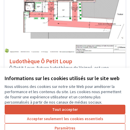
Ludothèque Ô Petit Loup
Ô Petit Loup, future ludothèque de Veigné, est une
association créée par une équipe de bénévoles
Informations sur les cookies utilisés sur le site web
enthousiastes qui veulent proposer...
Solidarité et développement local
Veigné
Nous utilisons des cookies sur notre site Web pour améliorer la
performance et les contenus du site. Les cookies nous permettent
de fournir une expérience utilisateur et un contenu plus
personnalisés à partir de nos canaux de médias sociaux.
Tout accepter
1
2
3
4
Accepter seulement les cookies essentiels
Résultats par page :
50
Paramètres