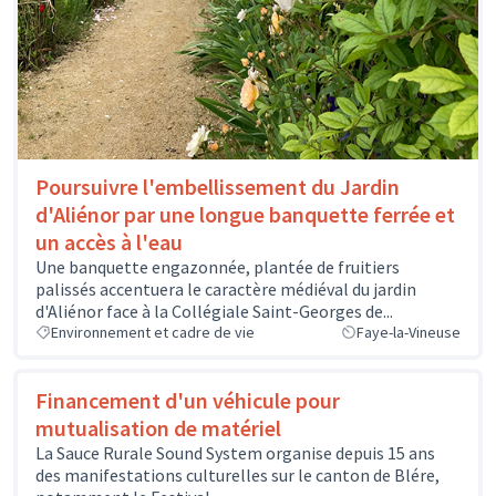
Poursuivre l'embellissement du Jardin
d'Aliénor par une longue banquette ferrée et
un accès à l'eau
Une banquette engazonnée, plantée de fruitiers
palissés accentuera le caractère médiéval du jardin
d'Aliénor face à la Collégiale Saint-Georges de...
Environnement et cadre de vie
Faye-la-Vineuse
Financement d'un véhicule pour
mutualisation de matériel
La Sauce Rurale Sound System organise depuis 15 ans
des manifestations culturelles sur le canton de Blére,