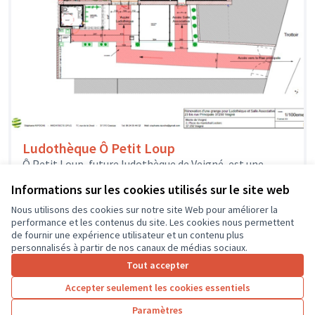
Ludothèque Ô Petit Loup
Ô Petit Loup, future ludothèque de Veigné, est une
association créée par une équipe de bénévoles
Informations sur les cookies utilisés sur le site web
enthousiastes qui veulent proposer...
Solidarité et développement local
Veigné
Nous utilisons des cookies sur notre site Web pour améliorer la
performance et les contenus du site. Les cookies nous permettent
de fournir une expérience utilisateur et un contenu plus
personnalisés à partir de nos canaux de médias sociaux.
Tout accepter
1
2
3
4
Accepter seulement les cookies essentiels
Résultats par page :
25
Paramètres