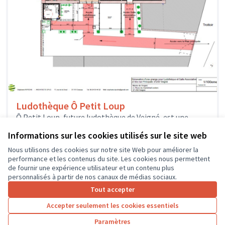
Ludothèque Ô Petit Loup
Ô Petit Loup, future ludothèque de Veigné, est une
association créée par une équipe de bénévoles
Informations sur les cookies utilisés sur le site web
enthousiastes qui veulent proposer...
Solidarité et développement local
Veigné
Nous utilisons des cookies sur notre site Web pour améliorer la
performance et les contenus du site. Les cookies nous permettent
de fournir une expérience utilisateur et un contenu plus
personnalisés à partir de nos canaux de médias sociaux.
Tout accepter
1
2
3
4
Accepter seulement les cookies essentiels
Résultats par page :
100
Paramètres