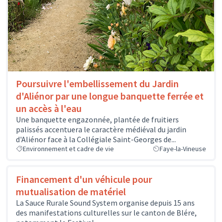
Poursuivre l'embellissement du Jardin
d'Aliénor par une longue banquette ferrée et
un accès à l'eau
Une banquette engazonnée, plantée de fruitiers
palissés accentuera le caractère médiéval du jardin
d'Aliénor face à la Collégiale Saint-Georges de...
Environnement et cadre de vie
Faye-la-Vineuse
Financement d'un véhicule pour
mutualisation de matériel
La Sauce Rurale Sound System organise depuis 15 ans
des manifestations culturelles sur le canton de Blére,