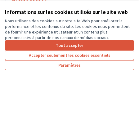
Environnement et cadre de vie
Mettray
Informations sur les cookies utilisés sur le site web
18 000 €
Nous utilisons des cookies sur notre site Web pour améliorer la
performance et les contenus du site. Les cookies nous permettent
de fournir une expérience utilisateur et un contenu plus
personnalisés à partir de nos canaux de médias sociaux.
Tout accepter
1
2
3
4
Accepter seulement les cookies essentiels
Résultats par page :
25
Paramètres