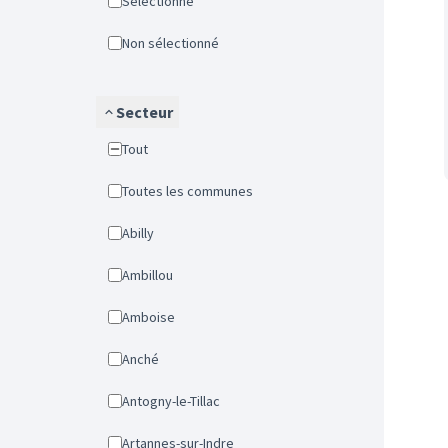
Sélectionné
Non sélectionné
Secteur
Tout
Toutes les communes
Abilly
Ambillou
Amboise
Anché
Antogny-le-Tillac
Artannes-sur-Indre