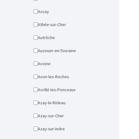
Assay
Athée-sur-Cher
Autrèche
Auzouer-en-Touraine
Avoine
Avon-les-Roches
Avrillé-les-Ponceaux
Azay-le-Rideau
Azay-sur-Cher
Azay-sur-Indre