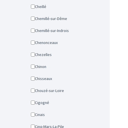
Cheillé
Chemillé-sur-Dême
Chemillé-sur-Indrois
Chenonceaux
Chezelles
Chinon
Chisseaux
Chouzé-sur-Loire
Cigogné
Cinais
Cinq-Mars-La-Pile