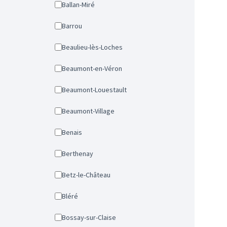
Ballan-Miré
Barrou
Beaulieu-lès-Loches
Beaumont-en-Véron
Beaumont-Louestault
Beaumont-Village
Benais
Berthenay
Betz-le-Château
Bléré
Bossay-sur-Claise