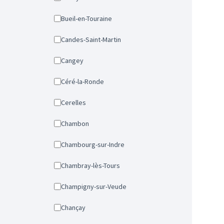
Bueil-en-Touraine
Candes-Saint-Martin
Cangey
Céré-la-Ronde
Cerelles
Chambon
Chambourg-sur-Indre
Chambray-lès-Tours
Champigny-sur-Veude
Chançay