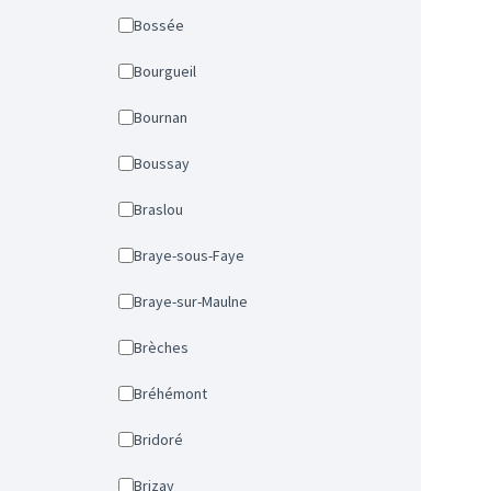
Bossée
Bourgueil
Bournan
Boussay
Braslou
Braye-sous-Faye
Braye-sur-Maulne
Brèches
Bréhémont
Bridoré
Brizay