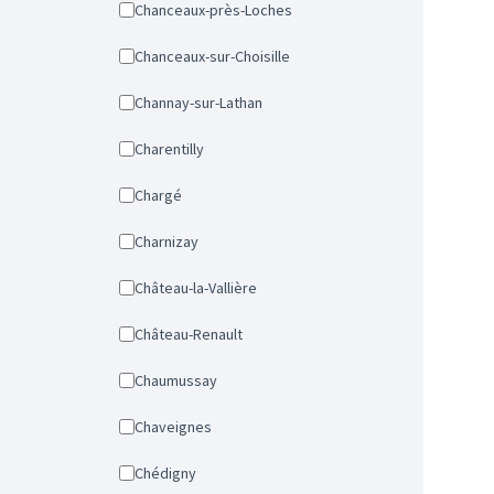
Chanceaux-près-Loches
Chanceaux-sur-Choisille
Channay-sur-Lathan
Charentilly
Chargé
Charnizay
Château-la-Vallière
Château-Renault
Chaumussay
Chaveignes
Chédigny