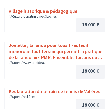
Village historique & pédagogique
Culture et patrimoine
Loches
18 000 €
Joëlette , la rando pour tous ! Fauteuil
monoroue tout terrain qui permet la pratique
de la rando aux PMR. Ensemble, faisons du
sport :)
Sport
Azay-le-Rideau
18 000 €
Restauration du terrain de tennis de Vallères
Sport
Vallères
18 000 €