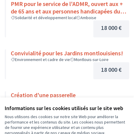
PMR pour le service de l'ADMR, ouvert aux +
de 65 ans et aux personnes handicapées du
Pays Loire-Touraine.
Solidarité et développement local
Amboise
18 000 €
Convivialité pour les Jardins montlouisiens!
Environnement et cadre de vie
Montlouis-sur-Loire
18 000 €
Création d'une passerelle
Environnement et cadre de vie
Champigny-sur-Veude
Informations sur les cookies utilisés sur le site web
18 000 €
Nous utilisons des cookies sur notre site Web pour améliorer la
performance et les contenus du site. Les cookies nous permettent
de fournir une expérience utilisateur et un contenu plus
personnalisés à partir de nos canaux de médias sociaux.