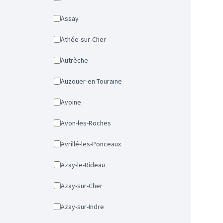
Assay
Athée-sur-Cher
Autrèche
Auzouer-en-Touraine
Avoine
Avon-les-Roches
Avrillé-les-Ponceaux
Azay-le-Rideau
Azay-sur-Cher
Azay-sur-Indre