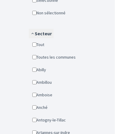
Sélectionné
Non sélectionné
Secteur
Tout
Toutes les communes
Abilly
Ambillou
Amboise
Anché
Antogny-le-Tillac
Artannes-sur-Indre