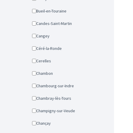
Bueil-en-Touraine
Candes-Saint-Martin
Cangey
Céré-la-Ronde
Cerelles
Chambon
Chambourg-sur-Indre
Chambray-lès-Tours
Champigny-sur-Veude
Chançay