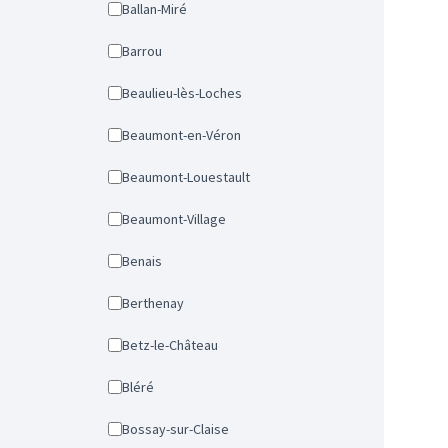
Ballan-Miré
Barrou
Beaulieu-lès-Loches
Beaumont-en-Véron
Beaumont-Louestault
Beaumont-Village
Benais
Berthenay
Betz-le-Château
Bléré
Bossay-sur-Claise