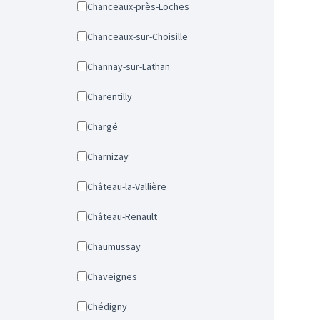
Chanceaux-près-Loches
Chanceaux-sur-Choisille
Channay-sur-Lathan
Charentilly
Chargé
Charnizay
Château-la-Vallière
Château-Renault
Chaumussay
Chaveignes
Chédigny