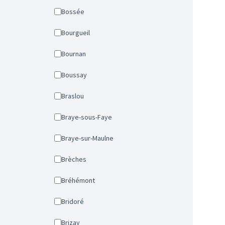
Bossée
Bourgueil
Bournan
Boussay
Braslou
Braye-sous-Faye
Braye-sur-Maulne
Brèches
Bréhémont
Bridoré
Brizay