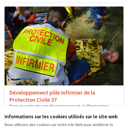
Développement pôle infirmier de la
Protection Civile 37
Dans le cadre de son développement, la Protection
Civile d'Indre-et-Loire sollicite le budget participatif
Informations sur les cookies utilisés sur le site web
pour la création de son pôle...
Solidarité et développement local
Nous utilisons des cookies sur notre site Web pour améliorer la