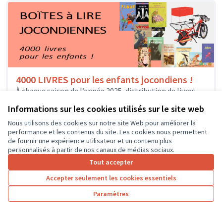
4000 LIVRES pour les enfants jocondiens !
À chaque saison de l’année 2025, distribution de livres
pour la Jeunesse dans toutes les Boîtes à Lire. À Joué-
Informations sur les cookies utilisés sur le site web
lès-Tours,...
Solidarité et développement local
Joué-lès-Tours
Nous utilisons des cookies sur notre site Web pour améliorer la
performance et les contenus du site. Les cookies nous permettent
de fournir une expérience utilisateur et un contenu plus
personnalisés à partir de nos canaux de médias sociaux.
Tout accepter
1
2
3
4
Accepter seulement les cookies essentiels
Résultats par page :
100
Paramètres