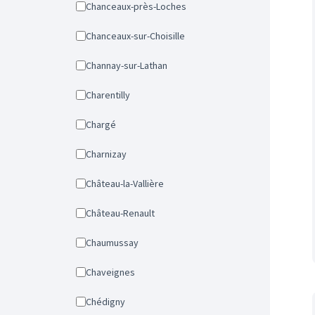
Chanceaux-près-Loches
Chanceaux-sur-Choisille
Channay-sur-Lathan
Charentilly
Chargé
Charnizay
Château-la-Vallière
Château-Renault
Chaumussay
Chaveignes
Chédigny