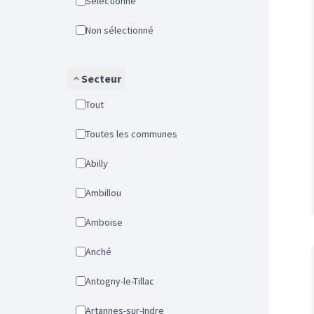
Sélectionné
Non sélectionné
Secteur
Tout
Toutes les communes
Abilly
Ambillou
Amboise
Anché
Antogny-le-Tillac
Artannes-sur-Indre