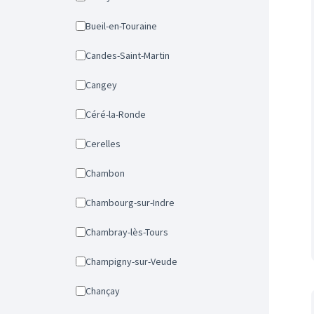
Bueil-en-Touraine
Candes-Saint-Martin
Cangey
Céré-la-Ronde
Cerelles
Chambon
Chambourg-sur-Indre
Chambray-lès-Tours
Champigny-sur-Veude
Chançay