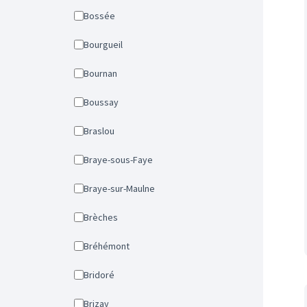
Bossée
Bourgueil
Bournan
Boussay
Braslou
Braye-sous-Faye
Braye-sur-Maulne
Brèches
Bréhémont
Bridoré
Brizay