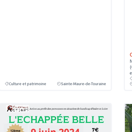
N
(
e
Culture et patrimoine
Sainte-Maure-de-Touraine