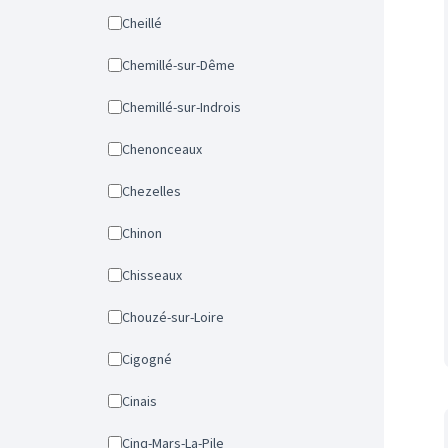
Cheillé
Chemillé-sur-Dême
Chemillé-sur-Indrois
Chenonceaux
Chezelles
Chinon
Chisseaux
Chouzé-sur-Loire
Cigogné
Cinais
Cinq-Mars-La-Pile