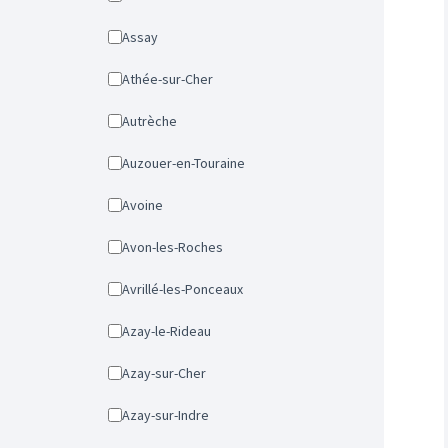
Assay
Athée-sur-Cher
Autrèche
Auzouer-en-Touraine
Avoine
Avon-les-Roches
Avrillé-les-Ponceaux
Azay-le-Rideau
Azay-sur-Cher
Azay-sur-Indre