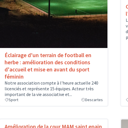
L
v
d
p
Éclairage d'un terrain de football en
herbe : amélioration des conditions
d'accueil et mise en avant du sport
féminin
Notre association compte à l'heure actuelle 240
licenciés et représente 15 équipes. Acteur très
important de la vie associative et...
Sport
Descartes
Amélioration de la cour MAM saint epain