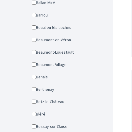
Ballan-Miré
Barrou
Beaulieu-lès-Loches
Beaumont-en-Véron
Beaumont-Louestault
Beaumont-Village
Benais
Berthenay
Betz-le-Château
Bléré
Bossay-sur-Claise