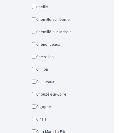
Cheillé
Chemillé-sur-Dême
Chemillé-sur-Indrois
Chenonceaux
Chezelles
Chinon
Chisseaux
Chouzé-sur-Loire
Cigogné
Cinais
Cinq-Mars-La-Pile