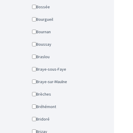
Bossée
Bourgueil
Bournan
Boussay
Braslou
Braye-sous-Faye
Braye-sur-Maulne
Brèches
Bréhémont
Bridoré
Brizay