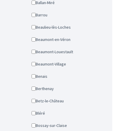
Ballan-Miré
Barrou
Beaulieu-lès-Loches
Beaumont-en-Véron
Beaumont-Louestault
Beaumont-Village
Benais
Berthenay
Betz-le-Château
Bléré
Bossay-sur-Claise