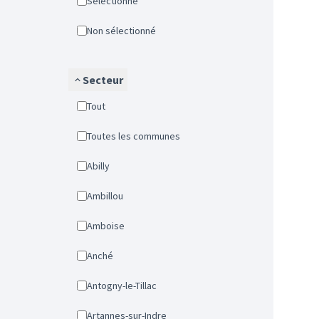
Sélectionné
Non sélectionné
Secteur
Tout
Toutes les communes
Abilly
Ambillou
Amboise
Anché
Antogny-le-Tillac
Artannes-sur-Indre