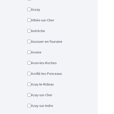
Assay
Athée-sur-Cher
Autrèche
Auzouer-en-Touraine
Avoine
Avon-les-Roches
Avrillé-les-Ponceaux
Azay-le-Rideau
Azay-sur-Cher
Azay-sur-Indre