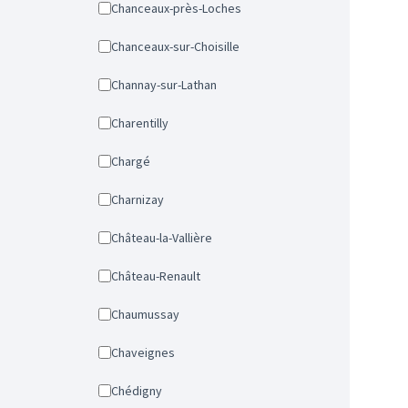
Chanceaux-près-Loches
Chanceaux-sur-Choisille
Channay-sur-Lathan
Charentilly
Chargé
Charnizay
Château-la-Vallière
Château-Renault
Chaumussay
Chaveignes
Chédigny