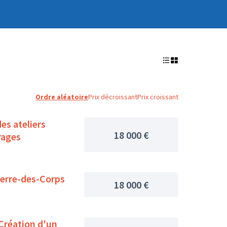
Ordre aléatoire
Prix décroissant
Prix croissant
es ateliers
18 000 €
rages
ierre-des-Corps
18 000 €
 Création d'un