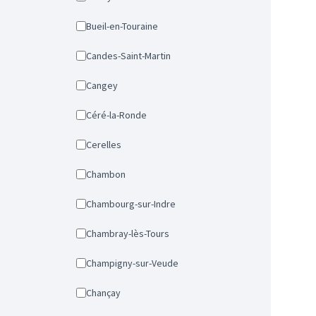
Bueil-en-Touraine
Candes-Saint-Martin
Cangey
Céré-la-Ronde
Cerelles
Chambon
Chambourg-sur-Indre
Chambray-lès-Tours
Champigny-sur-Veude
Chançay