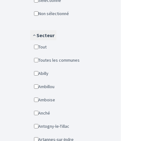
Sélectionné
Non sélectionné
Secteur
Tout
Toutes les communes
Abilly
Ambillou
Amboise
Anché
Antogny-le-Tillac
Artannes-sur-Indre