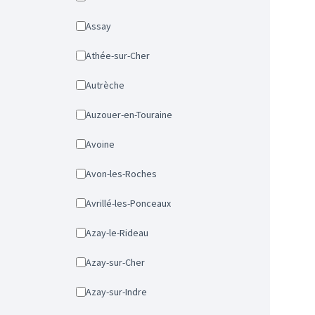
Assay
Athée-sur-Cher
Autrèche
Auzouer-en-Touraine
Avoine
Avon-les-Roches
Avrillé-les-Ponceaux
Azay-le-Rideau
Azay-sur-Cher
Azay-sur-Indre