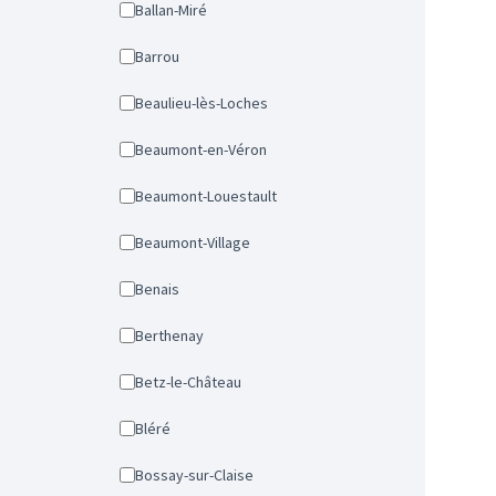
Ballan-Miré
Barrou
Beaulieu-lès-Loches
Beaumont-en-Véron
Beaumont-Louestault
Beaumont-Village
Benais
Berthenay
Betz-le-Château
Bléré
Bossay-sur-Claise