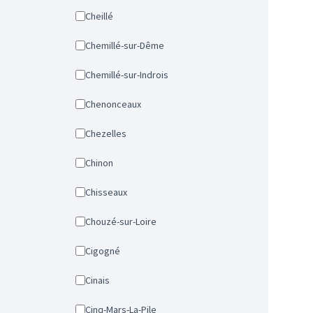
Cheillé
Chemillé-sur-Dême
Chemillé-sur-Indrois
Chenonceaux
Chezelles
Chinon
Chisseaux
Chouzé-sur-Loire
Cigogné
Cinais
Cinq-Mars-La-Pile