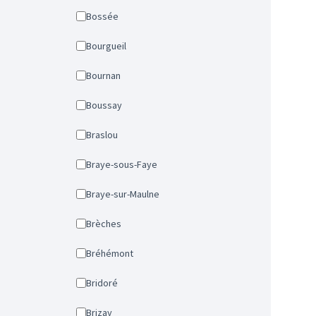
Bossée
Bourgueil
Bournan
Boussay
Braslou
Braye-sous-Faye
Braye-sur-Maulne
Brèches
Bréhémont
Bridoré
Brizay