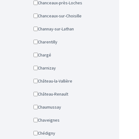
Chanceaux-près-Loches
Chanceaux-sur-Choisille
Channay-sur-Lathan
Charentilly
Chargé
Charnizay
Château-la-Vallière
Château-Renault
Chaumussay
Chaveignes
Chédigny