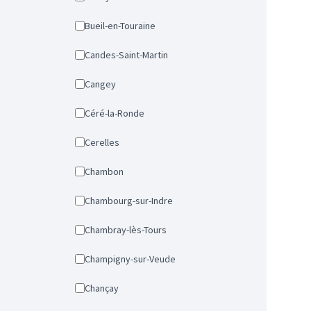
Bueil-en-Touraine
Candes-Saint-Martin
Cangey
Céré-la-Ronde
Cerelles
Chambon
Chambourg-sur-Indre
Chambray-lès-Tours
Champigny-sur-Veude
Chançay