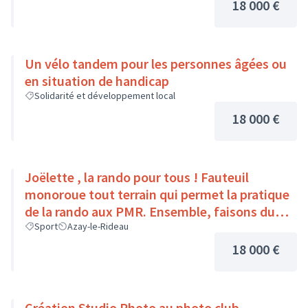
18 000 €
Un vélo tandem pour les personnes âgées ou
en situation de handicap
Solidarité et développement local
18 000 €
Joëlette , la rando pour tous ! Fauteuil
monoroue tout terrain qui permet la pratique
de la rando aux PMR. Ensemble, faisons du
sport :)
Sport
Azay-le-Rideau
18 000 €
Création Studio Photo au photo club