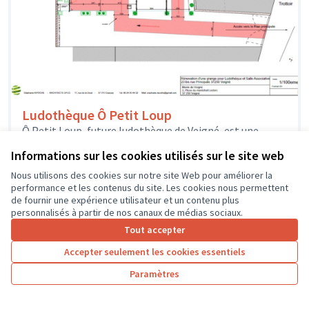
Ludothèque Ô Petit Loup
Ô Petit Loup, future ludothèque de Veigné, est une
association créée par une équipe de bénévoles
Informations sur les cookies utilisés sur le site web
enthousiastes qui veulent proposer...
Solidarité et développement local
Veigné
Nous utilisons des cookies sur notre site Web pour améliorer la
performance et les contenus du site. Les cookies nous permettent
de fournir une expérience utilisateur et un contenu plus
personnalisés à partir de nos canaux de médias sociaux.
Tout accepter
1
2
3
4
Accepter seulement les cookies essentiels
Résultats par page :
100
Paramètres