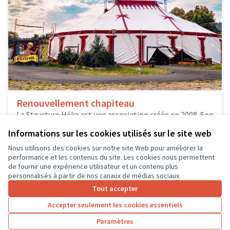
Renouvellement chapiteau
La Structure Héka est une association créée en 2008. Son
projet s'articule autour de 3 axes: -permettre au plus
Informations sur les cookies utilisés sur le site web
grand...
Solidarité et développement local
Chinon
Nous utilisons des cookies sur notre site Web pour améliorer la
performance et les contenus du site. Les cookies nous permettent
de fournir une expérience utilisateur et un contenu plus
personnalisés à partir de nos canaux de médias sociaux.
Tout accepter
1
2
3
4
Accepter seulement les cookies essentiels
Résultats par page :
25
Paramètres