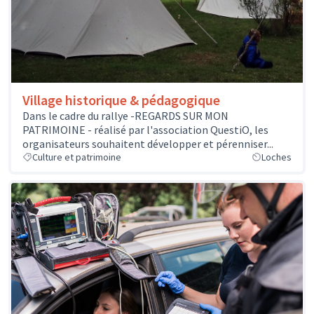
Village historique & pédagogique
Dans le cadre du rallye -REGARDS SUR MON
PATRIMOINE - réalisé par l'association QuestiO, les
organisateurs souhaitent développer et pérenniser...
Culture et patrimoine
Loches