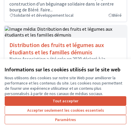
construction d'un béguinage solidaire dans le centre
bourg de Bléré. Faire...
Solidarité et développement local
Bléré
Distribution des fruits et légumes aux
étudiants et les familles démunis
Notre Association a été crée en 2020 déclaré à la
Préfecture Inde-et -Loire . Distribution des fruits et
Informations sur les cookies utilisés sur le site web
légumes aux...
Autre
Nous utilisons des cookies sur notre site Web pour améliorer la
performance et les contenus du site. Les cookies nous permettent
de fournir une expérience utilisateur et un contenu plus
personnalisés à partir de nos canaux de médias sociaux.
Tout accepter
1
2
3
4
Accepter seulement les cookies essentiels
Résultats par page :
100
Paramètres